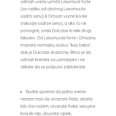
odmah uveče uzmite Laxomucil forte
(za razliku od običnog Laxomucila
sadrži senu) ili Ortisan voćne kocke
(takodje sadrze senu), a ako to ne
pomogne, onda Dulcolax ili neki drugi
laksativ. Od Laxomucila forte i Ortisana
imaćete normalnu stolicu “kao beba”,
dok je Dulcolax drastičniji. Bitno je da
odmah krenete sa uzimanjem i ne
čekate da se potpuno zablokirate.
Budite spremni da jedno vreme
nećete moći da otvarate flaše, sečete
bilo šta nožem, otvarate fioke, vezujete
konjski rep, obuvate cipele,