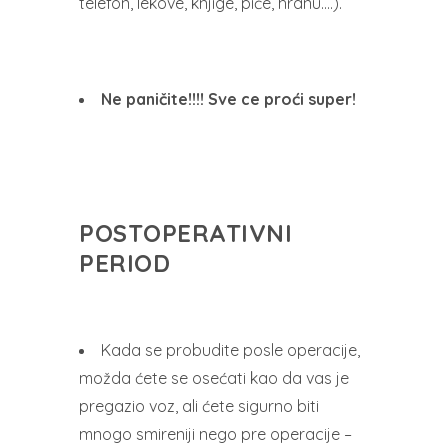
telefon, lekove, knjige, piće, hranu….).
Ne paničite!!!! Sve ce proći super!
POSTOPERATIVNI
PERIOD
Kada se probudite posle operacije,
možda ćete se osećati kao da vas je
pregazio voz, ali ćete sigurno biti
mnogo smireniji nego pre operacije –