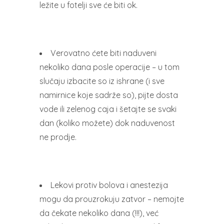
ležite u fotelji sve će biti ok.
Verovatno ćete biti naduveni
nekoliko dana posle operacije – u tom
slučaju izbacite so iz ishrane (i sve
namirnice koje sadrže so), pijte dosta
vode ili zelenog caja i šetajte se svaki
dan (koliko možete) dok naduvenost
ne prodje.
Lekovi protiv bolova i anestezija
mogu da prouzrokuju zatvor – nemojte
da čekate nekoliko dana (!!!), već