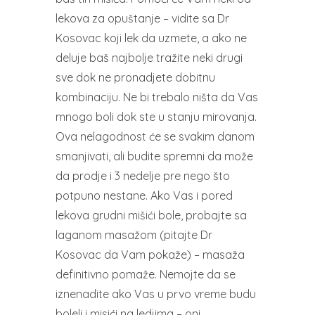
lekova za opuštanje – vidite sa Dr
Kosovac koji lek da uzmete, a ako ne
deluje baš najbolje tražite neki drugi
sve dok ne pronadjete dobitnu
kombinaciju. Ne bi trebalo ništa da Vas
mnogo boli dok ste u stanju mirovanja.
Ova nelagodnost će se svakim danom
smanjivati, ali budite spremni da može
da prodje i 3 nedelje pre nego što
potpuno nestane. Ako Vas i pored
lekova grudni mišići bole, probajte sa
laganom masažom (pitajte Dr
Kosovac da Vam pokaže) – masaža
definitivno pomaže. Nemojte da se
iznenadite ako Vas u prvo vreme budu
boleli i misići na ledjima – oni