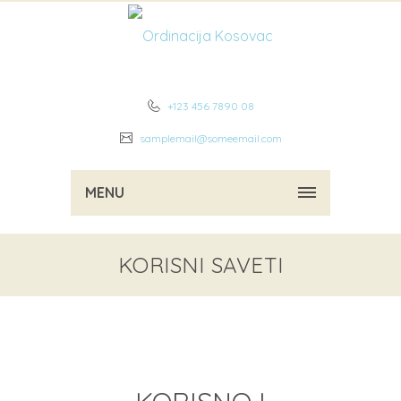
+123 456 7890 08
samplemail@someemail.com
MENU
KORISNI SAVETI