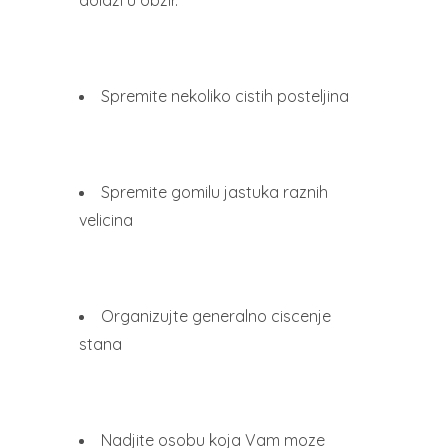
dolazi u obzir.
Spremite nekoliko cistih posteljina
Spremite gomilu jastuka raznih
velicina
Organizujte generalno ciscenje
stana
Nadjite osobu koja Vam moze