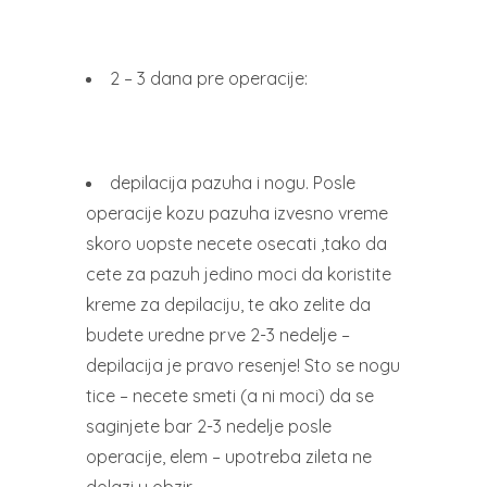
2 – 3 dana pre operacije:
depilacija pazuha i nogu. Posle
operacije kozu pazuha izvesno vreme
skoro uopste necete osecati ,tako da
cete za pazuh jedino moci da koristite
kreme za depilaciju, te ako zelite da
budete uredne prve 2-3 nedelje –
depilacija je pravo resenje! Sto se nogu
tice – necete smeti (a ni moci) da se
saginjete bar 2-3 nedelje posle
operacije, elem – upotreba zileta ne