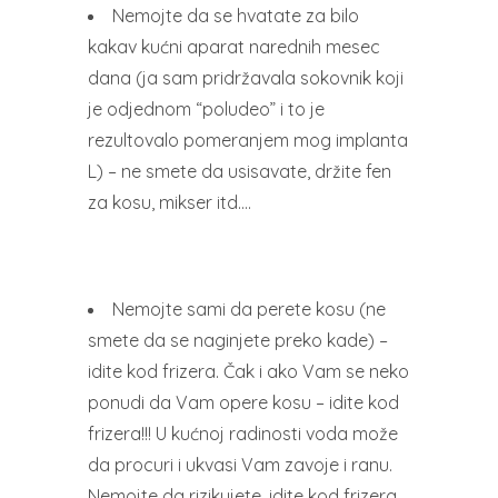
Nemojte da se hvatate za bilo
kakav kućni aparat narednih mesec
dana (ja sam pridržavala sokovnik koji
je odjednom “poludeo” i to je
rezultovalo pomeranjem mog implanta
L) – ne smete da usisavate, držite fen
za kosu, mikser itd….
Nemojte sami da perete kosu (ne
smete da se naginjete preko kade) –
idite kod frizera. Čak i ako Vam se neko
ponudi da Vam opere kosu – idite kod
frizera!!! U kućnoj radinosti voda može
da procuri i ukvasi Vam zavoje i ranu.
Nemojte da rizikujete, idite kod frizera.