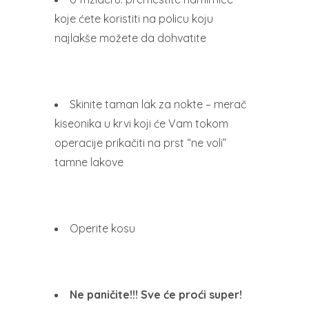
koje ćete koristiti na policu koju
najlakše možete da dohvatite
Skinite taman lak za nokte – merač
kiseonika u krvi koji će Vam tokom
operacije prikačiti na prst “ne voli”
tamne lakove
Operite kosu
Ne paničite!!! Sve će proći super!