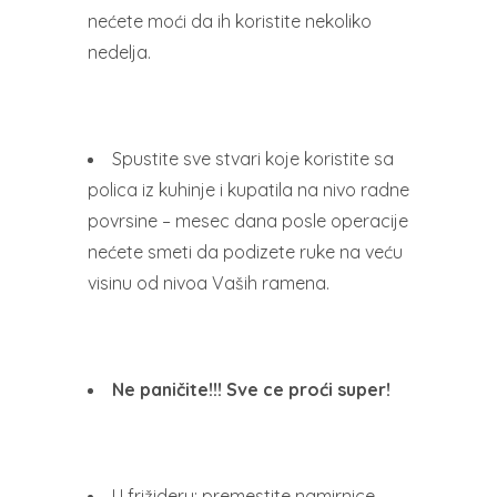
nećete moći da ih koristite nekoliko
nedelja.
Spustite sve stvari koje koristite sa
polica iz kuhinje i kupatila na nivo radne
povrsine – mesec dana posle operacije
nećete smeti da podizete ruke na veću
visinu od nivoa Vaših ramena.
Ne paničite!!! Sve ce proći super!
U frižideru: premestite namirnice