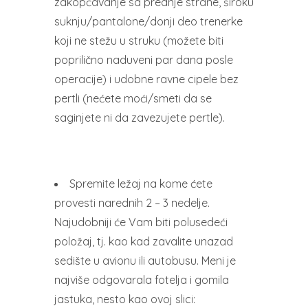
zakopčavanje sa prednje strane, široku
suknju/pantalone/donji deo trenerke
koji ne stežu u struku (možete biti
poprilično naduveni par dana posle
operacije) i udobne ravne cipele bez
pertli (nećete moći/smeti da se
saginjete ni da zavezujete pertle).
Spremite ležaj na kome ćete
provesti narednih 2 – 3 nedelje.
Najudobniji će Vam biti polusedeći
položaj, tj. kao kad zavalite unazad
sedište u avionu ili autobusu. Meni je
najviše odgovarala fotelja i gomila
jastuka, nesto kao ovoj slici: