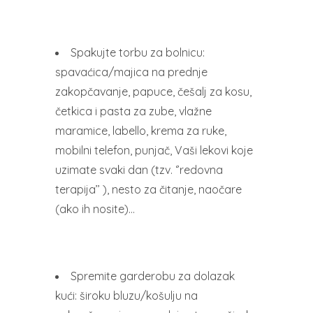
Spakujte torbu za bolnicu:
spavaćica/majica na prednje
zakopčavanje, papuce, češalj za kosu,
četkica i pasta za zube, vlažne
maramice, labello, krema za ruke,
mobilni telefon, punjač, Vaši lekovi koje
uzimate svaki dan (tzv. ‘’redovna
terapija’’ ), nesto za čitanje, naočare
(ako ih nosite)…
Spremite garderobu za dolazak
kući: široku bluzu/košulju na