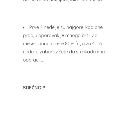
Prve 2 nedelje su najgore, kad one
prodju oporavak je mnogo brži! Za
mesec dana bićete 80% fit, a za 4 – 6
nedelja zaboravićete da ste ikada imali
operaciju.
SREĆNO!!!