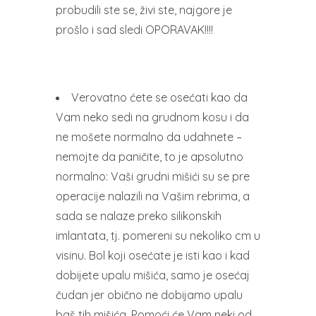
probudili ste se, živi ste, najgore je
prošlo i sad sledi OPORAVAK!!!!
Verovatno ćete se osećati kao da
Vam neko sedi na grudnom kosu i da
ne mošete normalno da udahnete –
nemojte da paničite, to je apsolutno
normalno: Vaši grudni mišići su se pre
operacije nalazili na Vašim rebrima, a
sada se nalaze preko silikonskih
imlantata, tj. pomereni su nekoliko cm u
visinu. Bol koji osećate je isti kao i kad
dobijete upalu mišića, samo je osećaj
čudan jer obično ne dobijamo upalu
baš tih mišića. Pomoći će Vam neki od