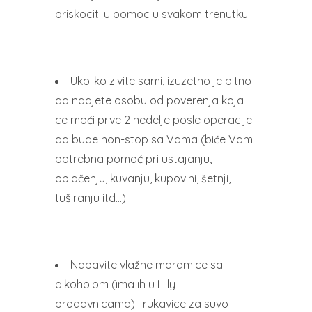
priskociti u pomoc u svakom trenutku
Ukoliko zivite sami, izuzetno je bitno
da nadjete osobu od poverenja koja
ce moći prve 2 nedelje posle operacije
da bude non-stop sa Vama (biće Vam
potrebna pomoć pri ustajanju,
oblačenju, kuvanju, kupovini, šetnji,
tuširanju itd…)
Nabavite vlažne maramice sa
alkoholom (ima ih u Lilly
prodavnicama) i rukavice za suvo