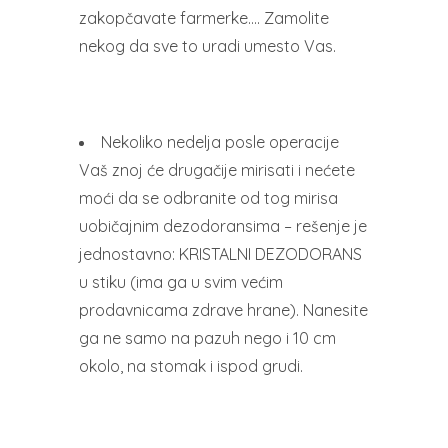
zakopčavate farmerke…. Zamolite
nekog da sve to uradi umesto Vas.
Nekoliko nedelja posle operacije
Vaš znoj će drugačije mirisati i nećete
moći da se odbranite od tog mirisa
uobičajnim dezodoransima – rešenje je
jednostavno: KRISTALNI DEZODORANS
u stiku (ima ga u svim većim
prodavnicama zdrave hrane). Nanesite
ga ne samo na pazuh nego i 10 cm
okolo, na stomak i ispod grudi.