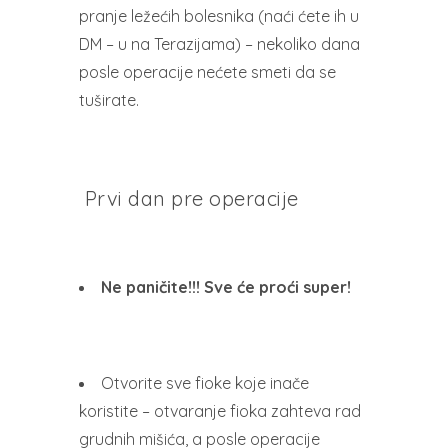
pranje ležećih bolesnika (naći ćete ih u
DM – u na Terazijama) – nekoliko dana
posle operacije nećete smeti da se
tuširate.
Prvi dan pre operacije
Ne paničite!!! Sve će proći super!
Otvorite sve fioke koje inače
koristite – otvaranje fioka zahteva rad
grudnih mišića, a posle operacije