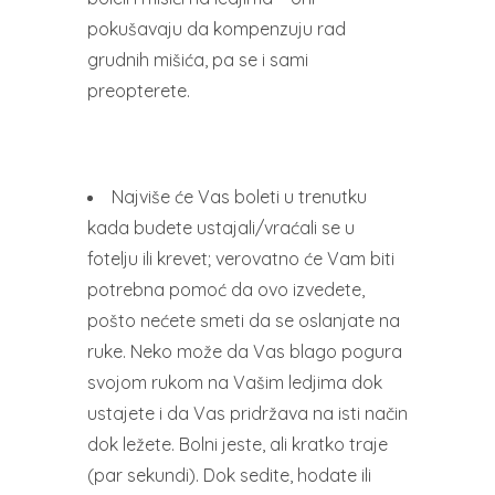
pokušavaju da kompenzuju rad
grudnih mišića, pa se i sami
preopterete.
Najviše će Vas boleti u trenutku
kada budete ustajali/vraćali se u
fotelju ili krevet; verovatno će Vam biti
potrebna pomoć da ovo izvedete,
pošto nećete smeti da se oslanjate na
ruke. Neko može da Vas blago pogura
svojom rukom na Vašim ledjima dok
ustajete i da Vas pridržava na isti način
dok ležete. Bolni jeste, ali kratko traje
(par sekundi). Dok sedite, hodate ili