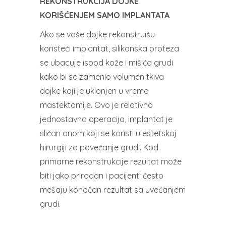
REKONSTRUKCIJA DOJKE
KORIŠĆENJEM SAMO IMPLANTATA
Ako se vaše dojke rekonstruišu
koristeći implantat, silikonska proteza
se ubacuje ispod kože i mišića grudi
kako bi se zamenio volumen tkiva
dojke koji je uklonjen u vreme
mastektomije. Ovo je relativno
jednostavna operacija, implantat je
sličan onom koji se koristi u estetskoj
hirurgiji za povećanje grudi. Kod
primarne rekonstrukcije rezultat može
biti jako prirodan i pacijenti često
mešaju konačan rezultat sa uvećanjem
grudi.