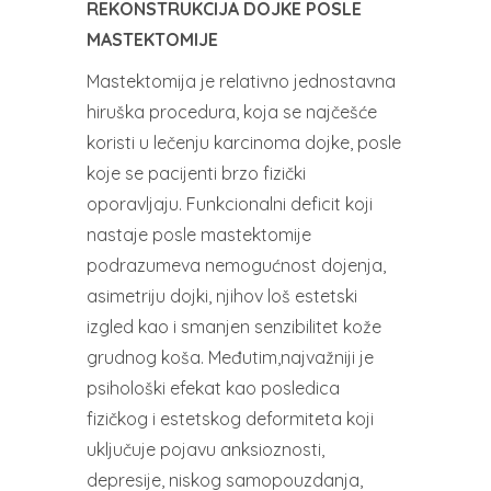
REKONSTRUKCIJA DOJKE POSLE
MASTEKTOMIJE
Mastektomija je relativno jednostavna
hiruška procedura, koja se najčešće
koristi u lečenju karcinoma dojke, posle
koje se pacijenti brzo fizički
oporavljaju. Funkcionalni deficit koji
nastaje posle mastektomije
podrazumeva nemogućnost dojenja,
asimetriju dojki, njihov loš estetski
izgled kao i smanjen senzibilitet kože
grudnog koša. Međutim,najvažniji je
psihološki efekat kao posledica
fizičkog i estetskog deformiteta koji
uključuje pojavu anksioznosti,
depresije, niskog samopouzdanja,