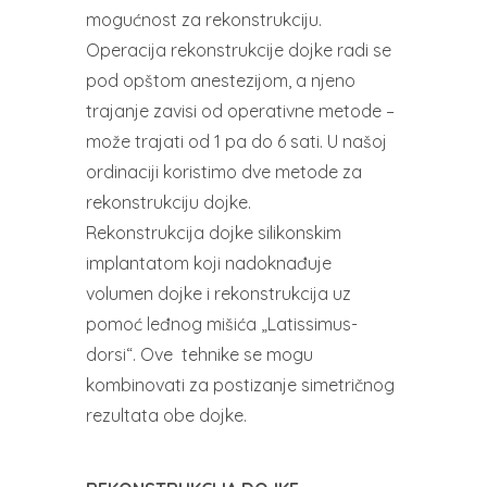
mogućnost za rekonstrukciju.
Operacija rekonstrukcije dojke radi se
pod opštom anestezijom, a njeno
trajanje zavisi od operativne metode –
može trajati od 1 pa do 6 sati. U našoj
ordinaciji koristimo dve metode za
rekonstrukciju dojke.
Rekonstrukcija dojke silikonskim
implantatom koji nadoknađuje
volumen dojke i rekonstrukcija uz
pomoć leđnog mišića „Latissimus-
dorsi“. Ove tehnike se mogu
kombinovati za postizanje simetričnog
rezultata obe dojke.