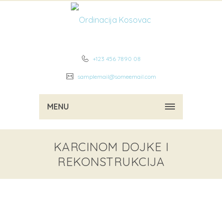
+123 456 7890 08
samplemail@someemail.com
MENU
KARCINOM DOJKE I
REKONSTRUKCIJA