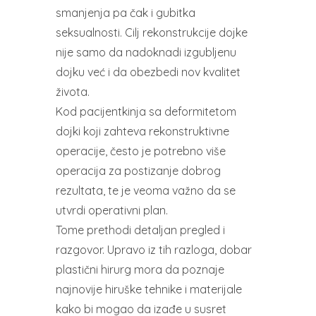
smanjenja pa čak i gubitka
seksualnosti. Cilj rekonstrukcije dojke
nije samo da nadoknadi izgubljenu
dojku već i da obezbedi nov kvalitet
života.
Kod pacijentkinja sa deformitetom
dojki koji zahteva rekonstruktivne
operacije, često je potrebno više
operacija za postizanje dobrog
rezultata, te je veoma važno da se
utvrdi operativni plan.
Tome prethodi detaljan pregled i
razgovor. Upravo iz tih razloga, dobar
plastični hirurg mora da poznaje
najnovije hiruške tehnike i materijale
kako bi mogao da izađe u susret