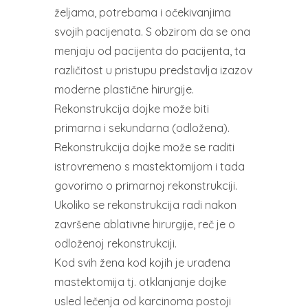
željama, potrebama i očekivanjima
svojih pacijenata. S obzirom da se ona
menjaju od pacijenta do pacijenta, ta
različitost u pristupu predstavlja izazov
moderne plastične hirurgije.
Rekonstrukcija dojke može biti
primarna i sekundarna (odložena).
Rekonstrukcija dojke može se raditi
istrovremeno s mastektomijom i tada
govorimo o primarnoj rekonstrukciji.
Ukoliko se rekonstrukcija radi nakon
završene ablativne hirurgije, reč je o
odloženoj rekonstrukciji.
Kod svih žena kod kojih je urađena
mastektomija tj. otklanjanje dojke
usled lečenja od karcinoma postoji