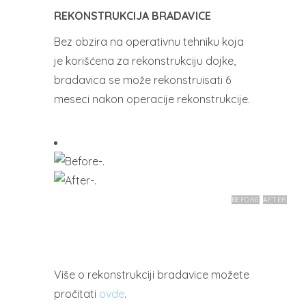
REKONSTRUKCIJA BRADAVICE
Bez obzira na operativnu tehniku koja
je korišćena za rekonstrukciju dojke,
bradavica se može rekonstruisati 6
meseci nakon operacije rekonstrukcije.
BEFORE
AFTER
Više o rekonstrukciji bradavice možete
pročitati
ovde
.