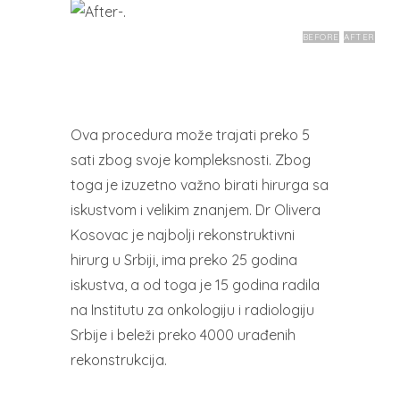
BEFORE
AFTER
Ova procedura može trajati preko 5
sati zbog svoje kompleksnosti. Zbog
toga je izuzetno važno birati hirurga sa
iskustvom i velikim znanjem. Dr Olivera
Kosovac je najbolji rekonstruktivni
hirurg u Srbiji, ima preko 25 godina
iskustva, a od toga je 15 godina radila
na Institutu za onkologiju i radiologiju
Srbije i beleži preko 4000 urađenih
rekonstrukcija.