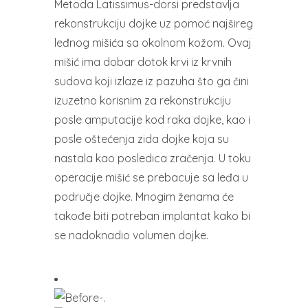
Metoda Latissimus-dorsi predstavlja
rekonstrukciju dojke uz pomoć najšireg
leđnog mišića sa okolnom kožom. Ovaj
mišić ima dobar dotok krvi iz krvnih
sudova koji izlaze iz pazuha što ga čini
izuzetno korisnim za rekonstrukciju
posle amputacije kod raka dojke, kao i
posle oštećenja zida dojke koja su
nastala kao posledica zračenja. U toku
operacije mišić se prebacuje sa leđa u
područje dojke. Mnogim ženama će
takođe biti potreban implantat kako bi
se nadoknadio volumen dojke.